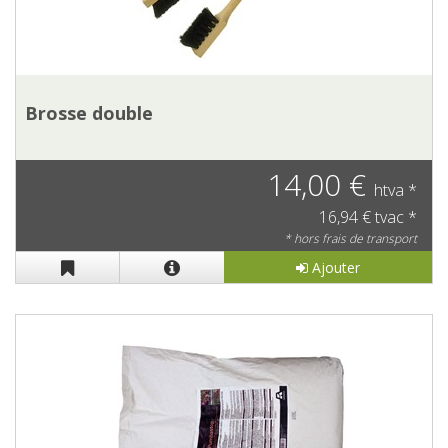
Brosse double
14,00 €
htva *
16,94 € tvac *
* hors frais de transport
Ajouter