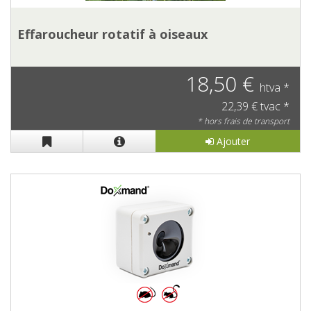
Effaroucheur rotatif à oiseaux
18,50 €
htva *
22,39 € tvac *
* hors frais de transport
Ajouter