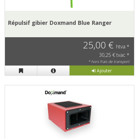
Répulsif gibier Doxmand Blue Ranger
25,00 €
htva *
30,25 € tvac *
* hors frais de transport
Ajouter