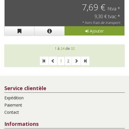
7,69 €
htva *
9,30 € tvac *
* hors frais de transport
Ajouter
1
à
24
de
32
1
2
Service clientèle
Expédition
Paiement
Contact
Informations