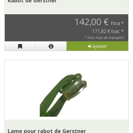
Rabot de Gerstner
142,00 €
htva *
171,82 € tvac *
* hors frais de transport
Ajouter
Lame pour rabot de Gerstner