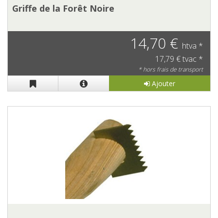
Griffe de la Forêt Noire
14,70 €
htva *
17,79 € tvac *
* hors frais de transport
Ajouter