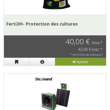
Ferti3H- Protection des cultures
40,00 €
htva *
42,40 € tvac *
* hors frais de transport
Ajouter