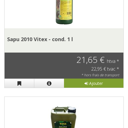
Sapu 2010 Vitex - cond. 1 l
21,65 €
htva *
22,95 € tvac *
* hors frais de transport
Ajouter