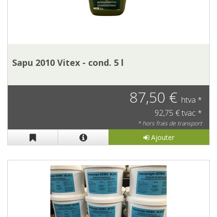
Sapu 2010 Vitex - cond. 5 l
87,50 €
htva *
92,75 € tvac *
* hors frais de transport
Ajouter