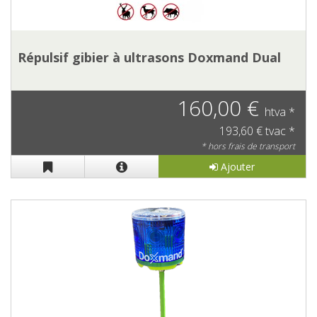
Répulsif gibier à ultrasons Doxmand Dual
160,00 €
htva *
193,60 € tvac *
* hors frais de transport
Ajouter