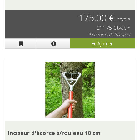
175,00 €
htva *
211,75 € tvac *
* hors frais de transport
Ajouter
Inciseur d'écorce s/rouleau 10 cm