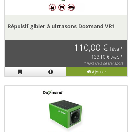
Répulsif gibier à ultrasons Doxmand VR1
110,00 €
htva *
133,10 € tvac *
* hors frais de transport
Ajouter