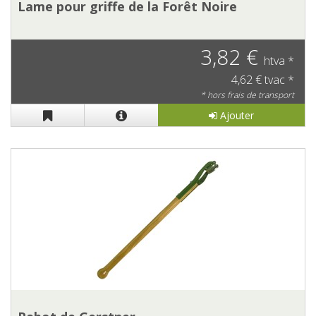
Lame pour griffe de la Forêt Noire
3,82 €
htva *
4,62 € tvac *
* hors frais de transport
Ajouter