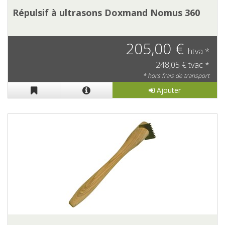
Répulsif à ultrasons Doxmand Nomus 360
205,00 €
htva *
248,05 € tvac *
* hors frais de transport
Ajouter