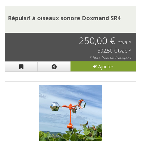
Répulsif à oiseaux sonore Doxmand SR4
250,00 €
htva *
302,50 € tvac *
* hors frais de transport
Ajouter