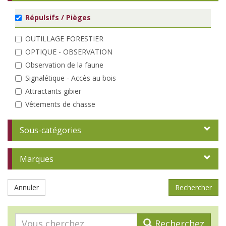
Répulsifs / Pièges
OUTILLAGE FORESTIER
OPTIQUE - OBSERVATION
Observation de la faune
Signalétique - Accès au bois
Attractants gibier
Vêtements de chasse
Marquage
Sous-catégories
Dendrométrie - Inventaire
Elagage - Taille
Coin du bûcheron
Marques
Débardage
Entretien des peuplements
Annuler
Analyse
A la plantation
Recherchez
Protections individuelles