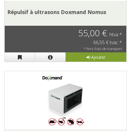
Répulsif à ultrasons Doxmand Nomus
55,00 €
htva *
66,55 € tvac *
* hors frais de transport
Ajouter