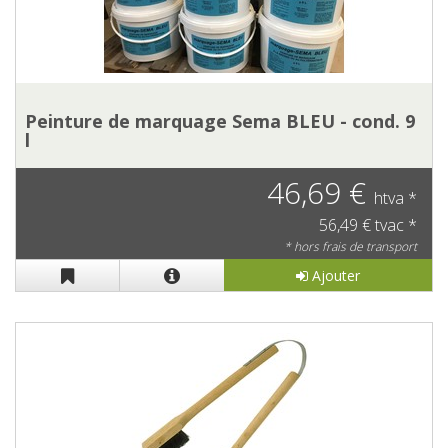
Peinture de marquage Sema BLEU - cond. 9
l
46,69 €
htva *
56,49 € tvac *
* hors frais de transport
Ajouter