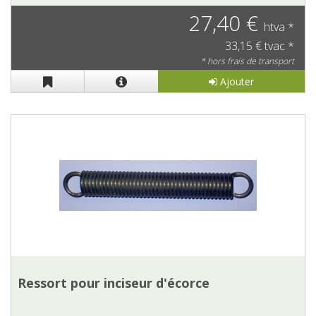
27,40 €
htva *
33,15 € tvac *
* hors frais de transport
Ajouter
Ressort pour inciseur d'écorce