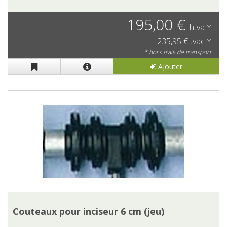
195,00 €
htva *
235,95 € tvac *
* hors frais de transport
Ajouter
Couteaux pour inciseur 6 cm (jeu)