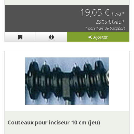
19,05 €
htva *
23,05 € tvac *
* hors frais de transport
Ajouter
Couteaux pour inciseur 10 cm (jeu)