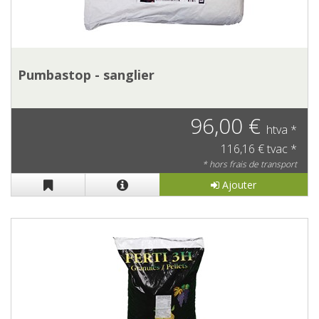
Pumbastop - sanglier
96,00 €
htva *
116,16 € tvac *
* hors frais de transport
Ajouter