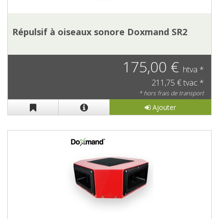
Répulsif à oiseaux sonore Doxmand SR2
175,00 €
htva *
211,75 € tvac *
* hors frais de transport
Ajouter