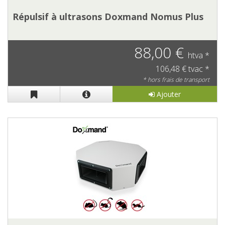
Répulsif à ultrasons Doxmand Nomus Plus
88,00 €
htva *
106,48 € tvac *
* hors frais de transport
Ajouter