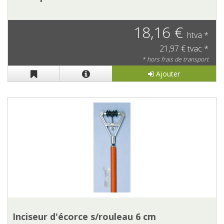
18,16 €
htva *
21,97 € tvac *
* hors frais de transport
Ajouter
Inciseur d'écorce s/rouleau 6 cm