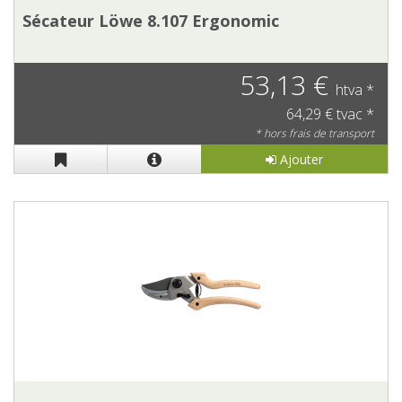
Sécateur Löwe 8.107 Ergonomic
53,13 €
htva *
64,29 € tvac *
* hors frais de transport
Ajouter