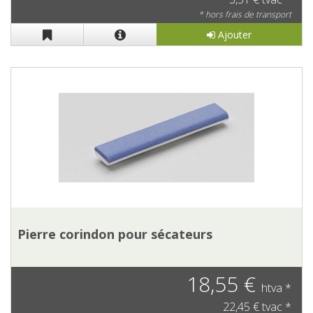
* hors frais de transport
Ajouter
Pierre corindon pour sécateurs
18,55 €
htva *
22,45 € tvac *