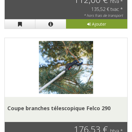
htva *
135,52 € tvac *
* hors frais de transport
Ajouter
Coupe branches télescopique Felco 290
176,53 €
htva *