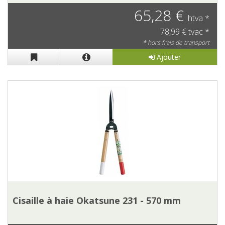
65,28 €
htva *
78,99 € tvac *
* hors frais de transport
Ajouter
Cisaille à haie Okatsune 231 - 570 mm