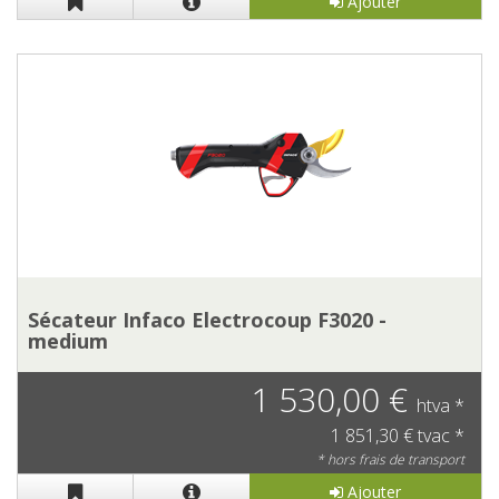
Ajouter
Sécateur Infaco Electrocoup F3020 -
medium
1 530,00 €
htva *
1 851,30 € tvac *
* hors frais de transport
Ajouter