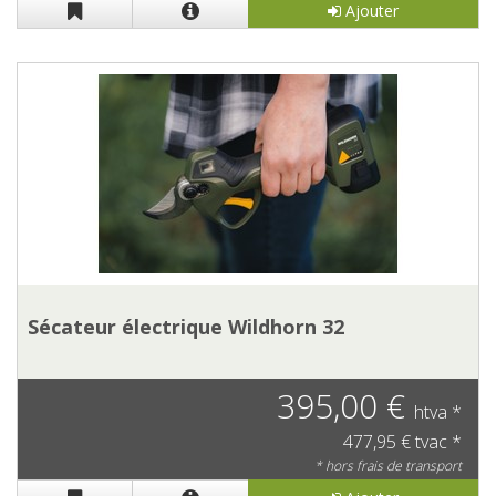
Ajouter
Sécateur électrique Wildhorn 32
395,00 €
htva *
477,95 € tvac *
* hors frais de transport