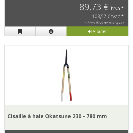
89,73 €
htva *
108,57 € tvac *
* hors frais de transport
Ajouter
Cisaille à haie Okatsune 230 - 780 mm