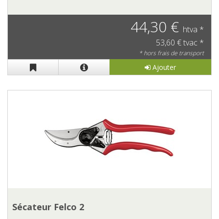
44,30 €
htva *
53,60 € tvac *
* hors frais de transport
Ajouter
Sécateur Felco 2