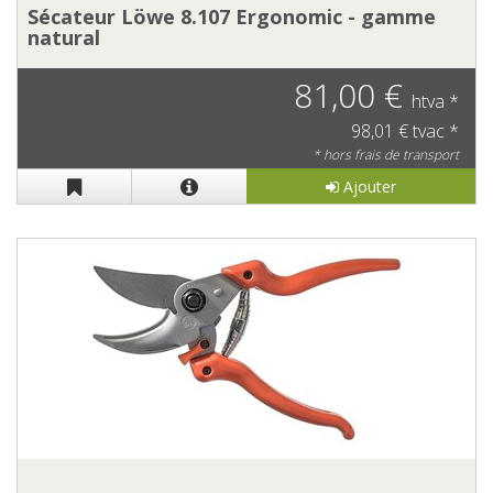
Sécateur Löwe 8.107 Ergonomic - gamme
natural
81,00 €
htva *
98,01 € tvac *
* hors frais de transport
Ajouter