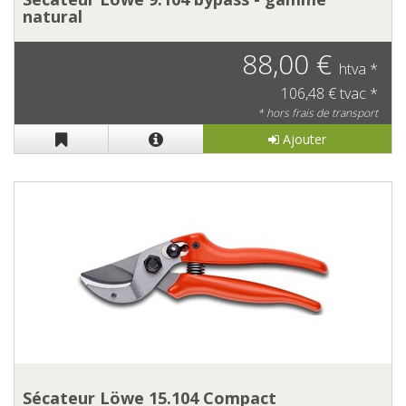
natural
88,00 €
htva *
106,48 € tvac *
* hors frais de transport
Ajouter
Sécateur Löwe 15.104 Compact