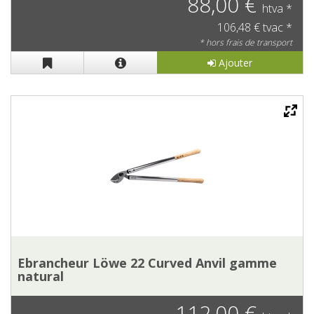
88,00 €
htva *
106,48 € tvac *
* hors frais de transport
Ajouter
Ebrancheur Löwe 22 Curved Anvil gamme
natural
112,00 €