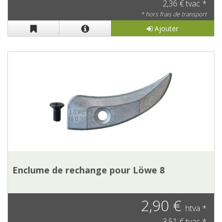
2,36 € tvac *
* hors frais de transport
Ajouter
Enclume de rechange pour Löwe 8
2,90 €
htva *
3,51 € tvac *