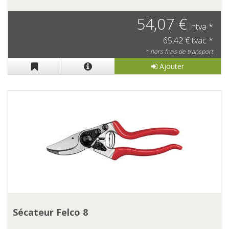
54,07 €
htva *
65,42 € tvac *
* hors frais de transport
Ajouter
Sécateur Felco 8