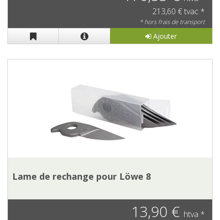
213,60 € tvac *
* hors frais de transport
Ajouter
Lame de rechange pour Löwe 8
13,90 €
htva *