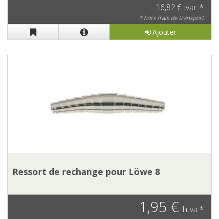
16,82 € tvac *
* hors frais de transport
Ajouter
Ressort de rechange pour Löwe 8
1,95 €
htva *