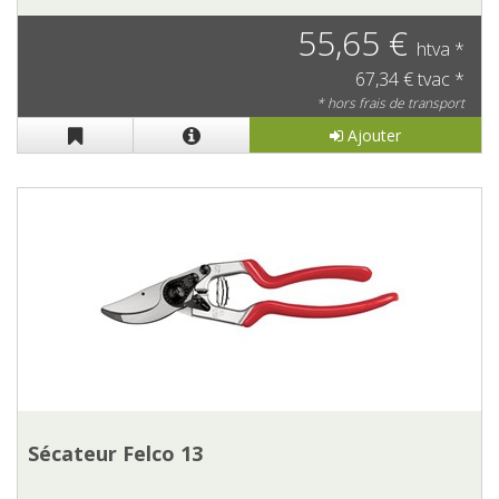
55,65 €
htva *
67,34 € tvac *
* hors frais de transport
Ajouter
Sécateur Felco 13