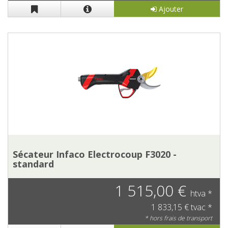
Ajouter
Sécateur Infaco Electrocoup F3020 -
standard
1 515,00 €
htva *
1 833,15 € tvac *
* hors frais de transport