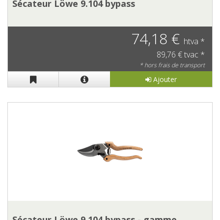
Sécateur Löwe 9.104 bypass
74,18 €
htva *
89,76 € tvac *
* hors frais de transport
Ajouter
Sécateur Löwe 9.104 bypass - gamme