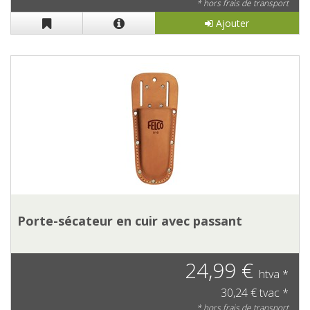
* hors frais de transport
Ajouter
Porte-sécateur en cuir avec passant
24,99 €
htva *
30,24 € tvac *
* hors frais de transport