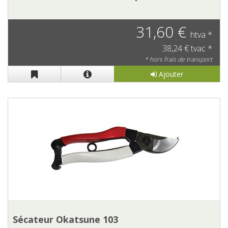
31,60 €
htva *
38,24 € tvac *
* hors frais de transport
Ajouter
Sécateur Okatsune 103