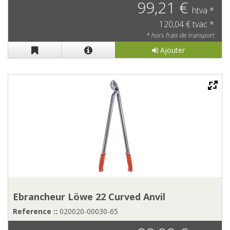
99,21 €
htva *
120,04 € tvac *
* hors frais de transport
Ajouter
Ebrancheur Löwe 22 Curved Anvil
Reference ::
020020-00030-65