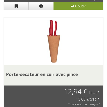
Ajouter
Porte-sécateur en cuir avec pince
12,94 €
htva *
15,66 € tvac *
* hors frais de transport