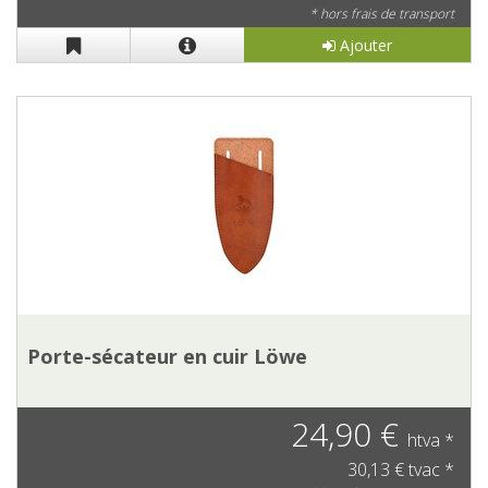
* hors frais de transport
Ajouter
Porte-sécateur en cuir Löwe
24,90 €
htva *
30,13 € tvac *