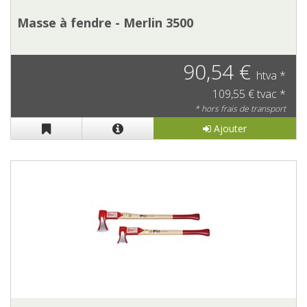
Masse à fendre - Merlin 3500
90,54 €
htva *
109,55 € tvac *
* hors frais de transport
Ajouter