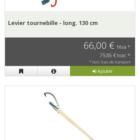
Levier tournebille - long. 130 cm
66,00 €
htva *
79,86 € tvac *
* hors frais de transport
Ajouter