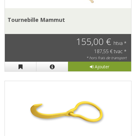
Tournebille Mammut
155,00 €
htva *
187,55 € tvac *
* hors frais de transport
Ajouter