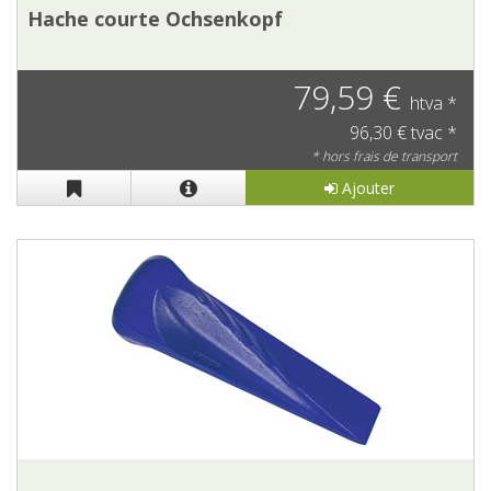
Hache courte Ochsenkopf
79,59 €
htva *
96,30 € tvac *
* hors frais de transport
Ajouter