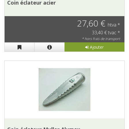
Coin éclateur acier
27,60 €
htva *
33,40 € tvac *
* hors frais de transport
Ajouter