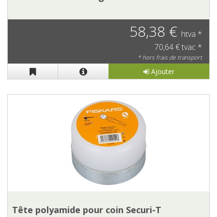
58,38 €
htva *
70,64 € tvac *
* hors frais de transport
Ajouter
Tête polyamide pour coin Securi-T