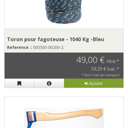
Toron pour fagoteuse - 1040 Kg -Bleu
Reference ::
005500-00200-2
49,00 €
htva *
59,29 € tvac *
* hors frais de transport
Ajouter