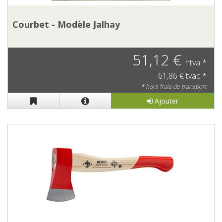
Courbet - Modèle Jalhay
51,12 €
htva *
61,86 € tvac *
* hors frais de transport
Ajouter