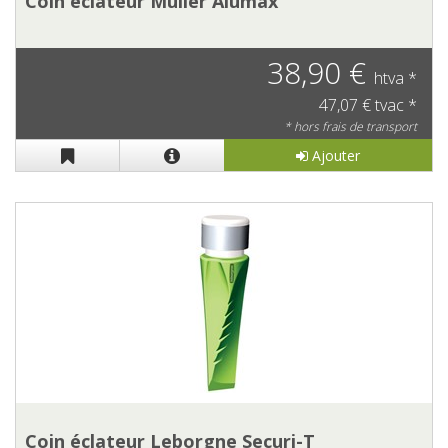
Coin éclateur Muller Alumax
38,90 €
htva *
47,07 € tvac *
* hors frais de transport
Ajouter
Coin éclateur Leborgne Securi-T