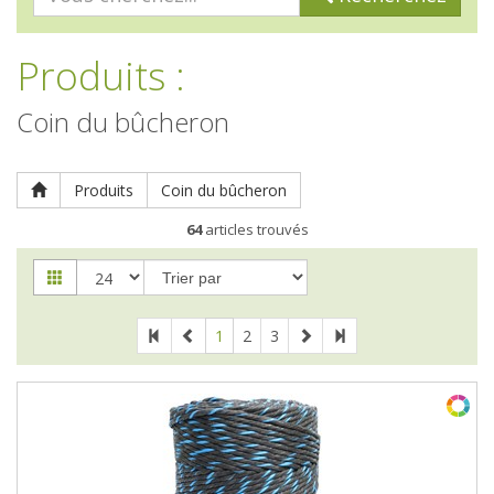
Clôtures
Répulsifs / Pièges
Produits
:
Protection de la tête / visage
Vêtements haut du corps
Coin du bûcheron
Vêtements bas du corps
Chaussures
Produits
Coin du bûcheron
Gants
64
articles trouvés
1
2
3