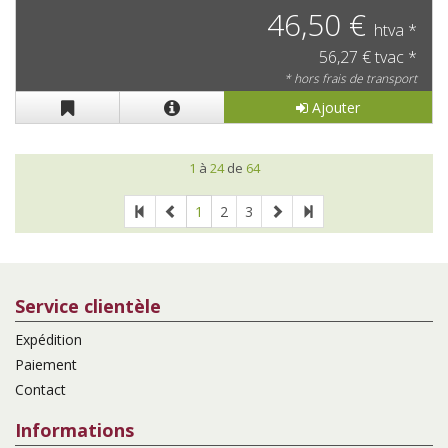
46,50 €
htva *
56,27 € tvac *
* hors frais de transport
Ajouter
1
à
24
de
64
1
2
3
Service clientèle
Expédition
Paiement
Contact
Informations