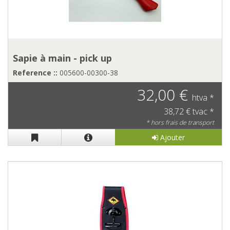
Sapie à main - pick up
Reference ::
005600-00300-38
32,00 €
htva *
38,72 € tvac *
* hors frais de transport
Ajouter