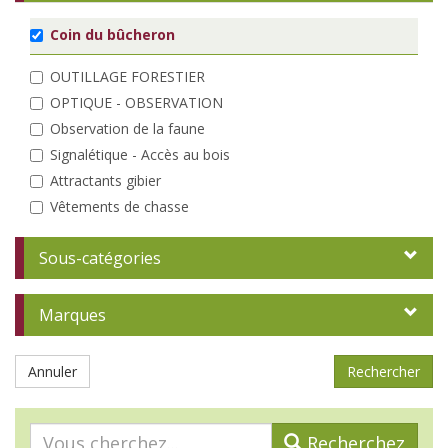
Coin du bûcheron
OUTILLAGE FORESTIER
OPTIQUE - OBSERVATION
Observation de la faune
Signalétique - Accès au bois
Attractants gibier
Vêtements de chasse
Marquage
Sous-catégories
Dendrométrie - Inventaire
Elagage - Taille
Débardage
Marques
Entretien des peuplements
Analyse
Annuler
A la plantation
Protections individuelles
Recherchez
Tuteurs - Piquets