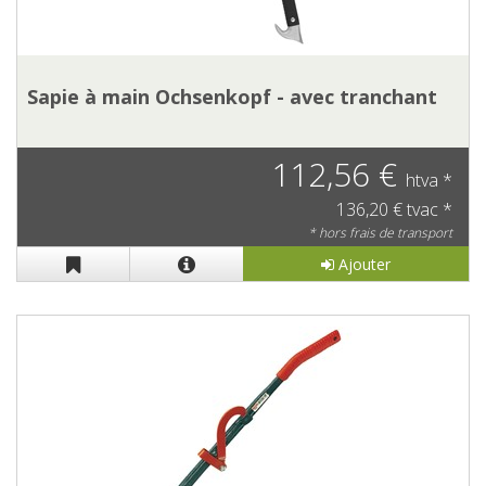
Sapie à main Ochsenkopf - avec tranchant
112,56 €
htva *
136,20 € tvac *
* hors frais de transport
Ajouter