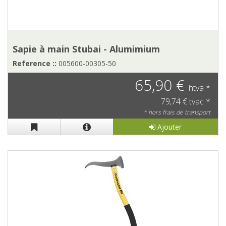
Sapie à main Stubai - Alumimium
Reference ::
005600-00305-50
65,90 €
htva *
79,74 € tvac *
* hors frais de transport
Ajouter