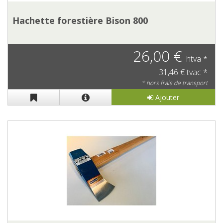
Hachette forestière Bison 800
26,00 €
htva *
31,46 € tvac *
* hors frais de transport
Ajouter