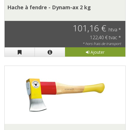
Hache à fendre - Dynam-ax 2 kg
101,16 €
htva *
122,40 € tvac *
* hors frais de transport
Ajouter