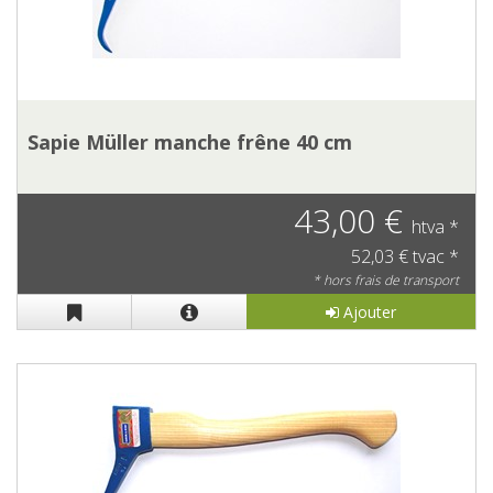
Sapie Müller manche frêne 40 cm
43,00 €
htva *
52,03 € tvac *
* hors frais de transport
Ajouter