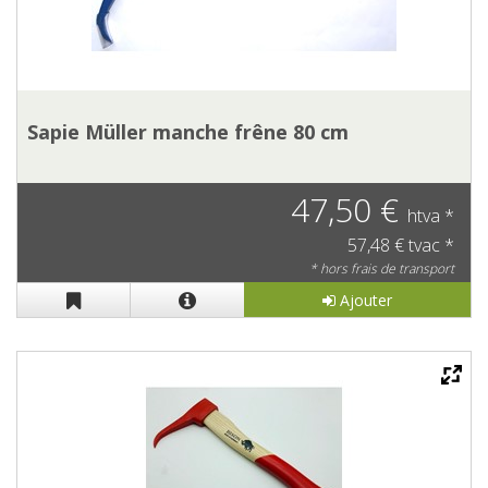
Sapie Müller manche frêne 80 cm
47,50 €
htva *
57,48 € tvac *
* hors frais de transport
Ajouter