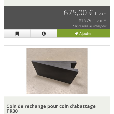
675,00 €
htva *
816,75 € tvac *
* hors frais de transport
Ajouter
Coin de rechange pour coin d'abattage
TR30