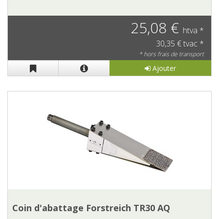
25,08 €
htva *
30,35 € tvac *
* hors frais de transport
Ajouter
Coin d'abattage Forstreich TR30 AQ