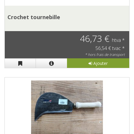
Crochet tournebille
46,73 €
htva *
56,54 € tvac *
* hors frais de transport
Ajouter