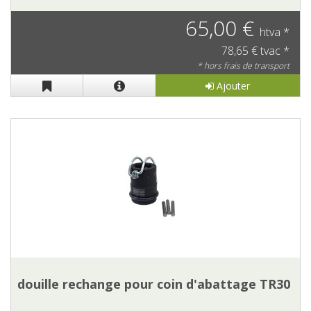
65,00 €
htva *
78,65 € tvac *
* hors frais de transport
Ajouter
douille rechange pour coin d'abattage TR30