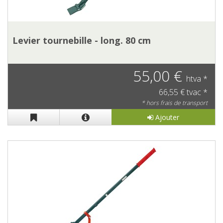
Levier tournebille - long. 80 cm
55,00 €
htva *
66,55 € tvac *
* hors frais de transport
Ajouter