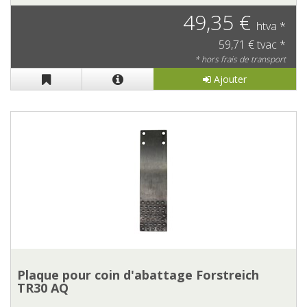
49,35 €
htva *
59,71 € tvac *
* hors frais de transport
Ajouter
Plaque pour coin d'abattage Forstreich
TR30 AQ