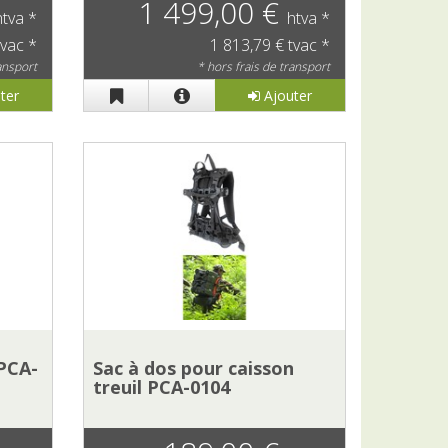
1 499,00 €
htva *
htva *
tvac *
1 813,79 € tvac *
ransport
* hors frais de transport
ter
Ajouter
 PCA-
Sac à dos pour caisson
treuil PCA-0104