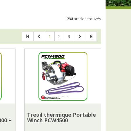
734
articles trouvés
1
2
3
Treuil thermique Portable
000 +
Winch PCW4500