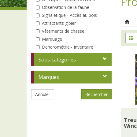
Pro
Observation de la faune
Signalétique - Accès au bois
Attractants gibier
Vêtements de chasse
Marquage
Dendrométrie - Inventaire
Elagage - Taille
Sous-catégories
Coin du bûcheron
Débardage
Marques
Entretien des peuplements
Analyse
Annuler
A la plantation
Protections individuelles
Tuteurs - Piquets
Clôtures
Treu
Winc
Répulsifs / Pièges
Protection de la tête / visage