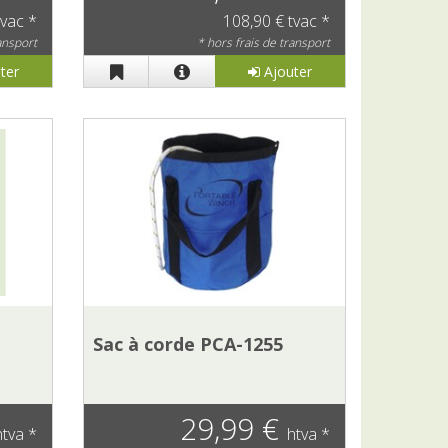
tvac *
108,90 € tvac *
ransport
* hors frais de transport
ter
Ajouter
Sac à corde PCA-1255
29,99 €
htva *
htva *