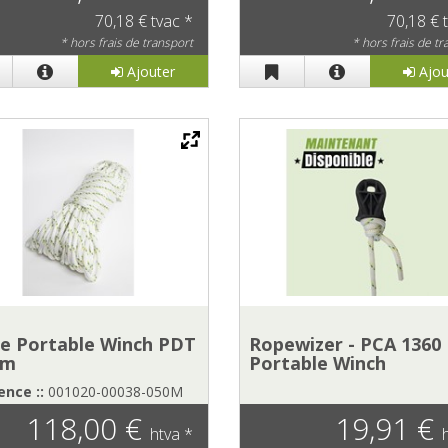
70,18 € tvac *
70,18 € 
* hors frais de transport
* hors frais de t
Ajouter
Ajou
e Portable Winch PDT
Ropewizer - PCA 1360
mm
Portable Winch
nce ::
001020-00038-050M
118,00 €
19,91 €
htva *