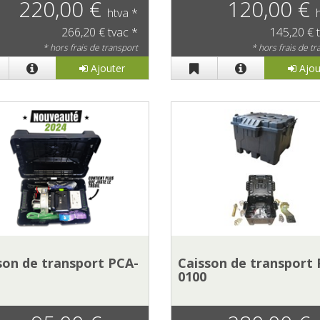
220,00 €
120,00 €
htva *
266,20 € tvac *
145,20 € 
* hors frais de transport
* hors frais de t
Ajouter
Ajou
son de transport PCA-
Caisson de transport
0100