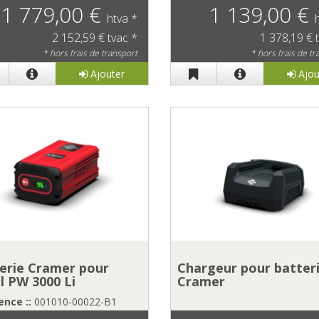
1 779,00 €
1 139,00 €
htva *
2 152,59 € tvac *
1 378,19 € 
* hors frais de transport
* hors frais de t
Ajouter
Ajou
erie Cramer pour
Chargeur pour batter
il PW 3000 Li
Cramer
nce ::
001010-00022-B1