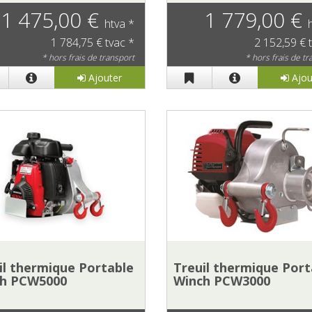
1 475,00 €
1 779,00 €
htva *
1 784,75 € tvac *
2 152,59 € 
* hors frais de transport
* hors frais de t
Ajouter
Ajou
il thermique Portable
Treuil thermique Port
h PCW5000
Winch PCW3000