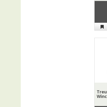
Vêtements haut du corps
Vêtements bas du corps
Chaussures
Gants
Treu
Winc