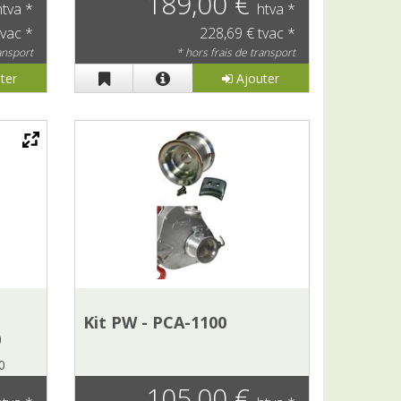
189,00 €
htva *
htva *
tvac *
228,69 € tvac *
ransport
* hors frais de transport
ter
Ajouter
Kit PW - PCA-1100
0
0
105,00 €