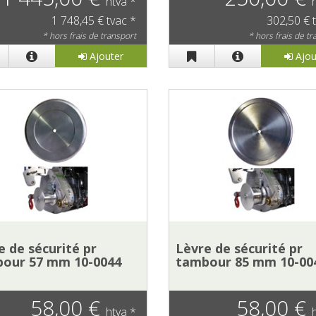
htva *
1 748,45 € tvac *
302,50 € 
* hors frais de transport
* hors frais de t
Ajouter
Ajou
e de sécurité pr
Lèvre de sécurité pr
our 57 mm 10-0044
tambour 85 mm 10-00
58,00 €
58,00 €
htva *