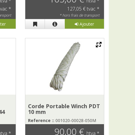
htva *
htva *
tvac *
127,05 € tvac *
ransport
* hors frais de transport
ter
Ajouter
Corde Portable Winch PDT
44
10 mm
Reference ::
001020-00028-050M
90,00 €
htva *
htva *