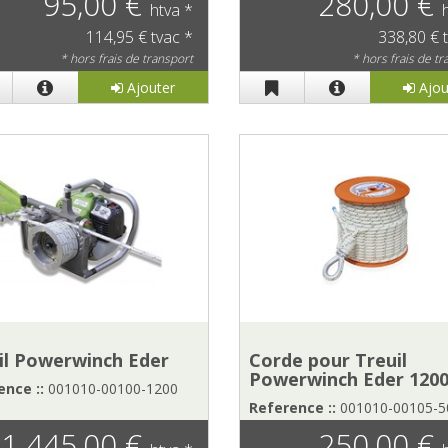
95,00 €
280,00 €
htva *
114,95 € tvac *
338,80 € 
* hors frais de transport
* hors frais de t
Ajouter
Ajou
il Powerwinch Eder
Corde pour Treuil
Powerwinch Eder 120
nce ::
001010-00100-1200
Reference ::
001010-00105-5
1 445,00 €
250,00 €