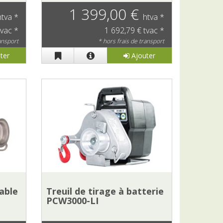
1 399,00 €
htva *
htva *
tvac *
1 692,79 € tvac *
ransport
* hors frais de transport
ter
Ajouter
able
Treuil de tirage à batterie
PCW3000-LI