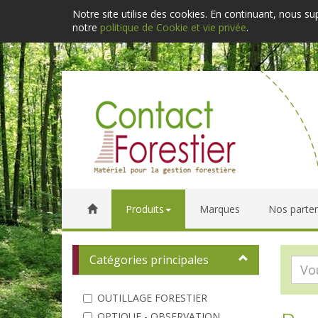
Notre site utilise des cookies. En continuant, nous s
notre
politique de Cookie et vie privée
.
Produits
Marques
Nos parten
Catégories principales
OUTILLAGE FORESTIER
OPTIQUE - OBSERVATION