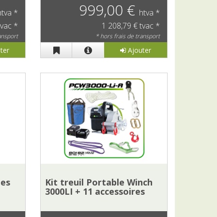
999,00 €
htva *
htva *
tvac *
1 208,79 € tvac *
ransport
* hors frais de transport
ter
Ajouter
ies
Kit treuil Portable Winch
3000LI + 11 accessoires