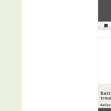
Batt
treu
Refere