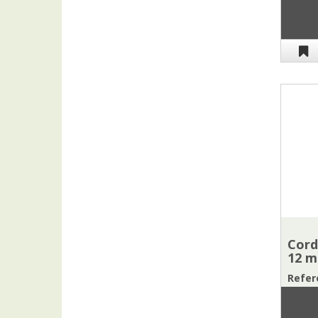
Cord
12 
Refere