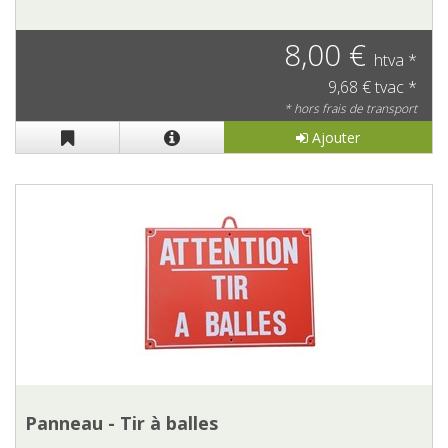
8,00 €
htva *
9,68 € tvac *
* hors frais de transport
Ajouter
Panneau - Tir à balles