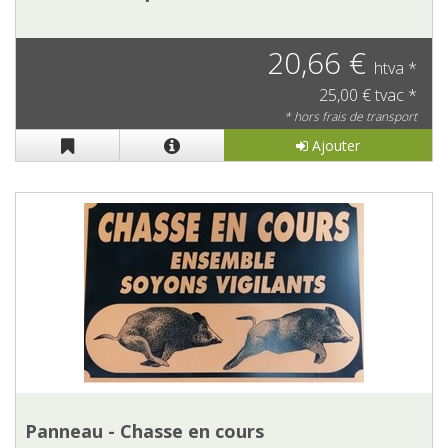
20,66 €
htva *
25,00 € tvac *
* hors frais de transport
Ajouter
Panneau - Chasse en cours