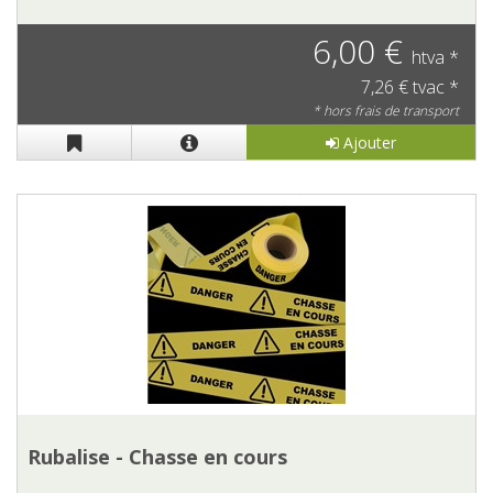
6,00 €
htva *
7,26 € tvac *
* hors frais de transport
Ajouter
Rubalise - Chasse en cours