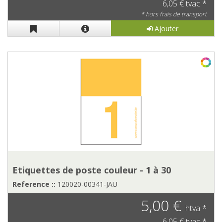
6,05 € tvac *
* hors frais de transport
Ajouter
Etiquettes de poste couleur - 1 à 30
Reference ::
120020-00341-JAU
5,00 €
htva *
6,05 € tvac *