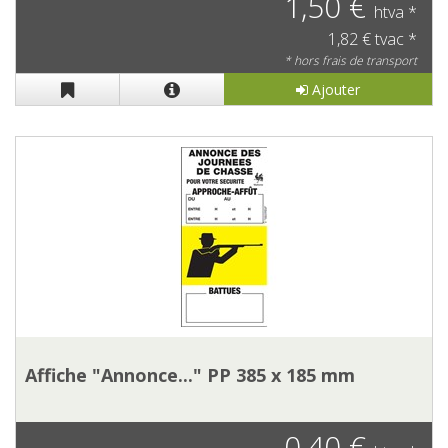
1,50 €
htva *
1,82 € tvac *
* hors frais de transport
Ajouter
Affiche "Annonce..." PP 385 x 185 mm
0,40 €