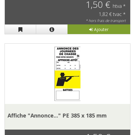
1,50 €
htva *
1,82 € tvac *
* hors frais de transport
Ajouter
Affiche "Annonce..." PE 385 x 185 mm