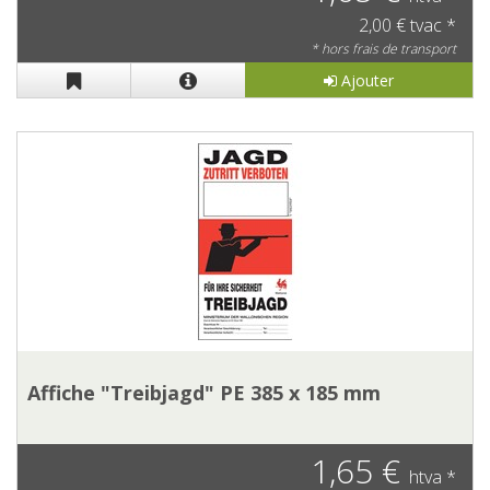
2,00 € tvac *
* hors frais de transport
Ajouter
Affiche "Treibjagd" PE 385 x 185 mm
1,65 €
htva *