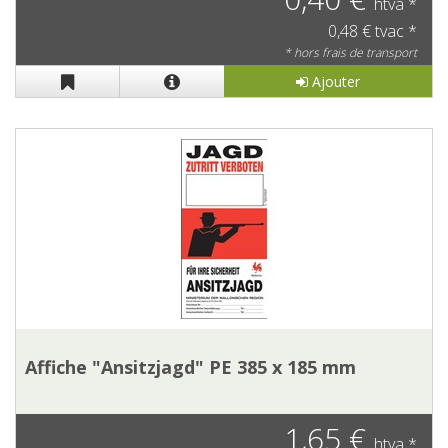
htva *
0,48 € tvac *
* hors frais de transport
Ajouter
Affiche "Ansitzjagd" PE 385 x 185 mm
1,65 €
htva *