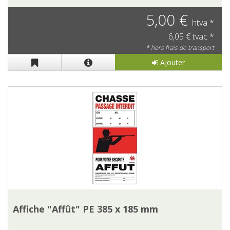
5,00 €
htva *
6,05 € tvac *
* hors frais de transport
Ajouter
Affiche "Affût" PE 385 x 185 mm