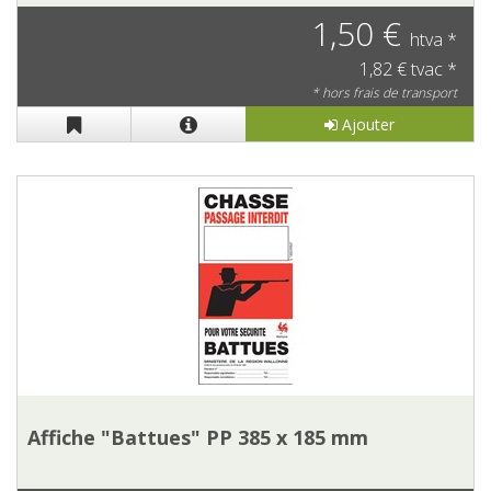
1,50 €
htva *
1,82 € tvac *
* hors frais de transport
Ajouter
Affiche "Battues" PP 385 x 185 mm