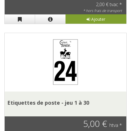
2,00 € tvac *
* hors frais de transport
Ajouter
Etiquettes de poste - jeu 1 à 30
5,00 €
htva *