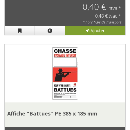
0,40 €
htva *
0,48 € tvac *
* hors frais de transport
Ajouter
Affiche "Battues" PE 385 x 185 mm