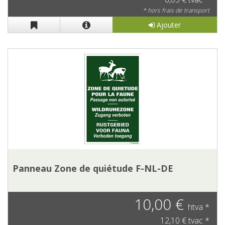
* hors frais de transport
Ajouter
Panneau Zone de quiétude F-NL-DE
10,00 €
htva *
12,10 € tvac *