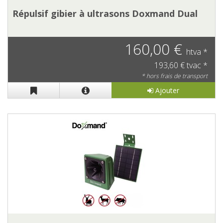
Répulsif gibier à ultrasons Doxmand Dual
160,00 €
htva *
193,60 € tvac *
* hors frais de transport
Ajouter