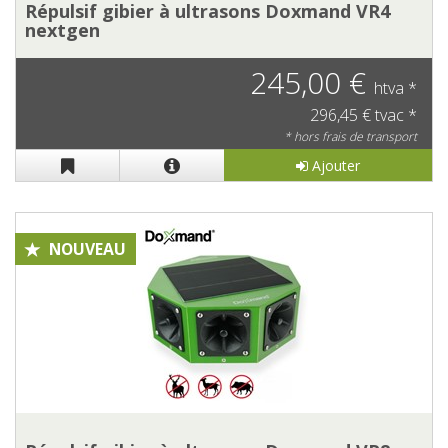
Répulsif gibier à ultrasons Doxmand VR4
nextgen
245,00 €
htva *
296,45 € tvac *
* hors frais de transport
Ajouter
NOUVEAU