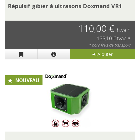
Répulsif gibier à ultrasons Doxmand VR1
110,00 €
htva *
133,10 € tvac *
* hors frais de transport
Ajouter
NOUVEAU