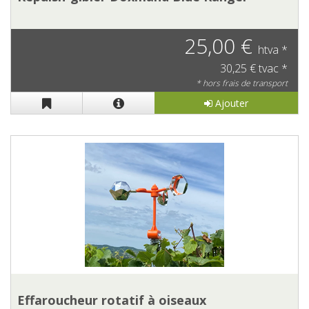
25,00 €
htva *
30,25 € tvac *
* hors frais de transport
Ajouter
Effaroucheur rotatif à oiseaux