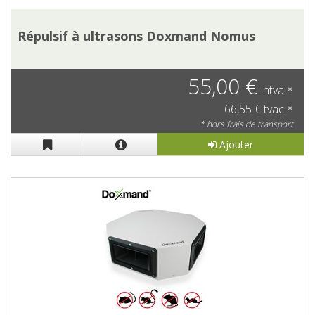
Répulsif à ultrasons Doxmand Nomus
55,00 €
htva *
66,55 € tvac *
* hors frais de transport
Ajouter