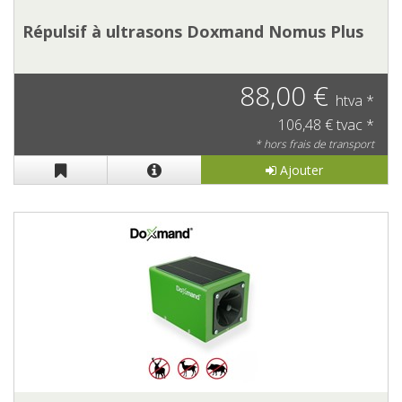
Répulsif à ultrasons Doxmand Nomus Plus
88,00 €
htva *
106,48 € tvac *
* hors frais de transport
Ajouter