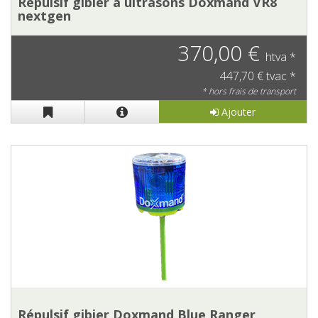
Répulsif gibier à ultrasons Doxmand VR8
nextgen
370,00 €
htva *
447,70 € tvac *
* hors frais de transport
Ajouter
Répulsif gibier Doxmand Blue Ranger