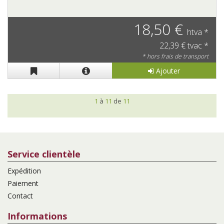
18,50 €
htva *
22,39 € tvac *
* hors frais de transport
Ajouter
1
à
11
de
11
Service clientèle
Expédition
Paiement
Contact
Informations