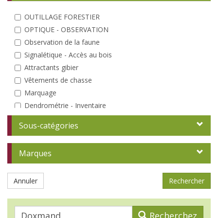
OUTILLAGE FORESTIER
OPTIQUE - OBSERVATION
Observation de la faune
Signalétique - Accès au bois
Attractants gibier
Vêtements de chasse
Marquage
Dendrométrie - Inventaire
Elagage - Taille
Sous-catégories
Coin du bûcheron
Débardage
Marques
Entretien des peuplements
Analyse
Annuler
A la plantation
Protections individuelles
Tuteurs - Piquets
Recherchez