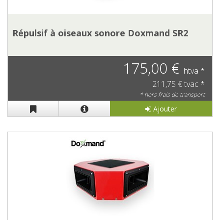
Répulsif à oiseaux sonore Doxmand SR2
175,00 €
htva *
211,75 € tvac *
* hors frais de transport
Ajouter