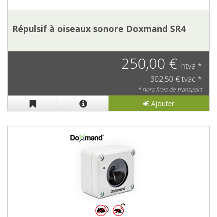
Répulsif à oiseaux sonore Doxmand SR4
250,00 €
htva *
302,50 € tvac *
* hors frais de transport
Ajouter