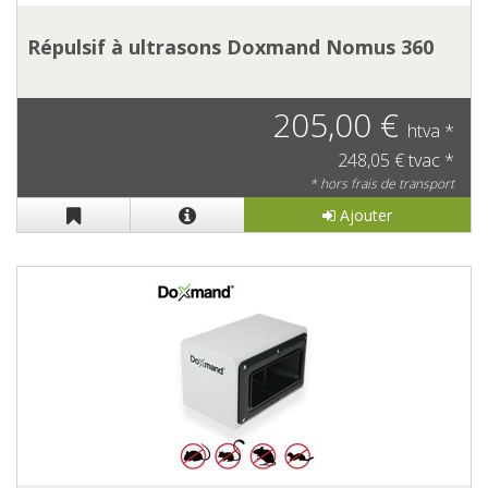
Répulsif à ultrasons Doxmand Nomus 360
205,00 €
htva *
248,05 € tvac *
* hors frais de transport
Ajouter