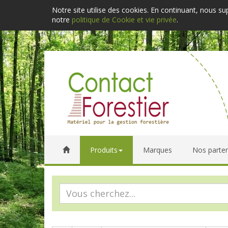
Notre site utilise des cookies. En continuant, nous s
notre
politique de Cookie et vie privée
.
Produits
Marques
Nos parten