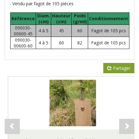
- Vendu par fagot de 105 pièces
Diam.
Hauteur
Poids
Référence
Conditionnement
(cm)
(cm)
(g/ml)
090030-
4 à 5
45
60
Fagot de 105 pcs
00600-45
090030-
4 à 5
60
82
Fagot de 105 pcs
00600-60
Partager