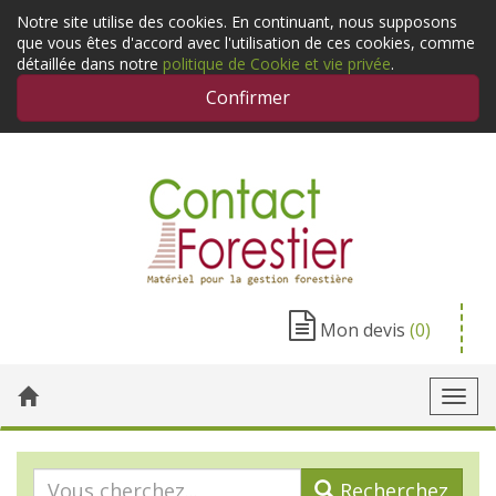
Notre site utilise des cookies. En continuant, nous supposons
que vous êtes d'accord avec l'utilisation de ces cookies, comme
détaillée dans notre
politique de Cookie et vie privée
.
Confirmer
Mon devis
(0)
Toggl
navig
Recherchez