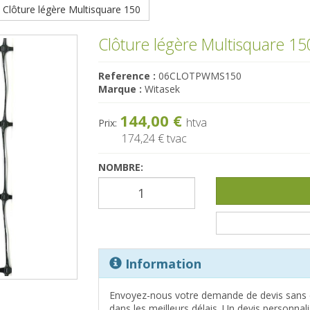
Clôture légère Multisquare 150
Clôture légère Multisquare 15
Reference :
06CLOTPWMS150
Marque :
Witasek
144,00 €
htva
Prix:
174,24 €
tvac
NOMBRE:
Information
Envoyez-nous votre demande de devis sans 
dans les meilleurs délais. Un devis personna