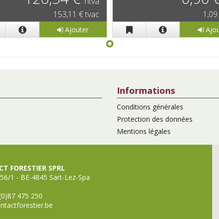
htva
153,11 € tvac
1,09
Ajouter
Ajou
Informations
Conditions générales
Protection des données
Mentions légales
T FORESTIER SPRL
56/1 - BE-4845 Sart-Lez-Spa
(0)87 475 250
ntactforestier.be