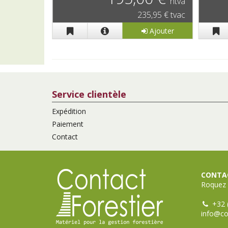
htva
htva
1,03 € tvac
235,95 € tvac
Ajouter
Ajouter
Service clientèle
Expédition
Paiement
Contact
CONTAC
Roquez 
+32 
info@co