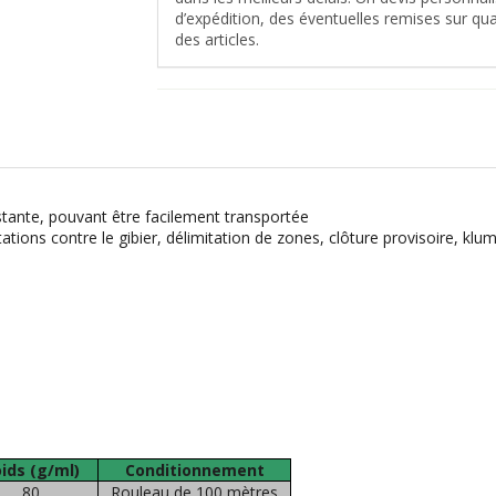
d’expédition, des éventuelles remises sur quan
des articles.
istante, pouvant être facilement transportée
ntations contre le gibier, délimitation de zones, clôture provisoire, klu
ids (g/ml)
Conditionnement
80
Rouleau de 100 mètres