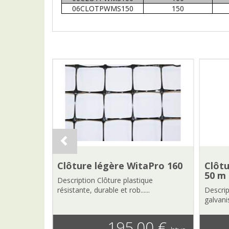
06CLOTPWMS150
150
 -
Clôture légère WitaPro 160
Clôtu
50 m
Description Clôture plastique
résistante, durable et rob......
Descrip
..
galvanis
85 €
195,00 €