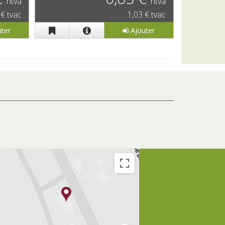
htva
htva
 € tvac
1,03 € tvac
ter
Ajouter