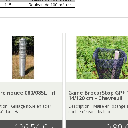
115
Rouleau de 100 mètres
re nouée 080/08SL - rl
Gaine BrocarStop GP+ 1
14/120 cm - Chevreuil
tion - Grillage noué en acier
Description - Maille en losange 
é dur - Ha......
double réseau idéale p......
126,54 €
0,90 