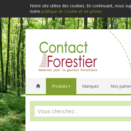
Notre site utilise des cookies. En continuant, nous s
notre
politique de Cookie et vie privée
.
Produits
Marques
Nos parten