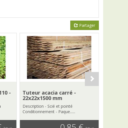
Partager
10 -
Tuteur acacia carré -
Clôture 
22x22x1500 mm
Description 
à
Description - Scié et pointé
résistante, du
Conditionnement - Paque......
€
0,85 €