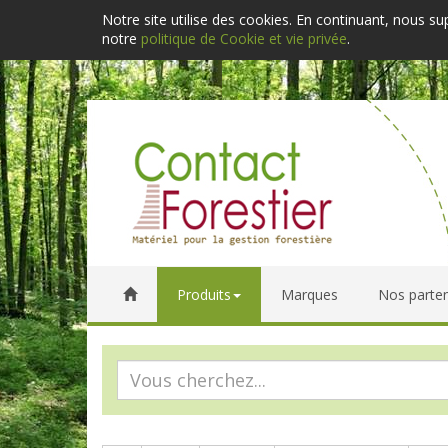
Notre site utilise des cookies. En continuant, nous s
notre
politique de Cookie et vie privée
.
Produits
Marques
Nos parten