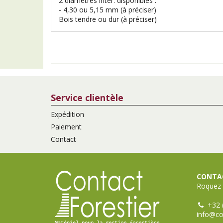
2 diamètres intér. disponibles :
- 4,30 ou 5,15 mm (à préciser)
Bois tendre ou dur (à préciser)
Service clientèle
Expédition
Paiement
Contact
CONTAC
Roquez 
+32 
info@co