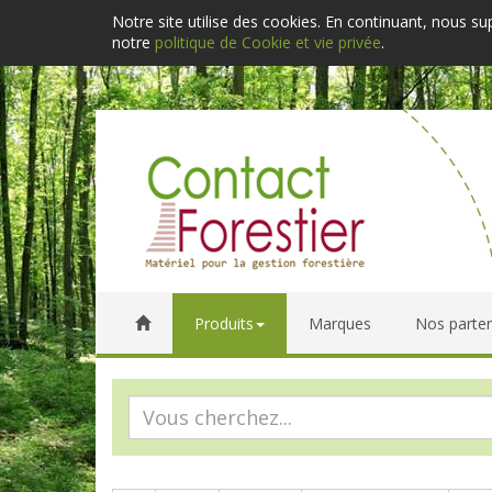
Notre site utilise des cookies. En continuant, nous s
notre
politique de Cookie et vie privée
.
Produits
Marques
Nos parten