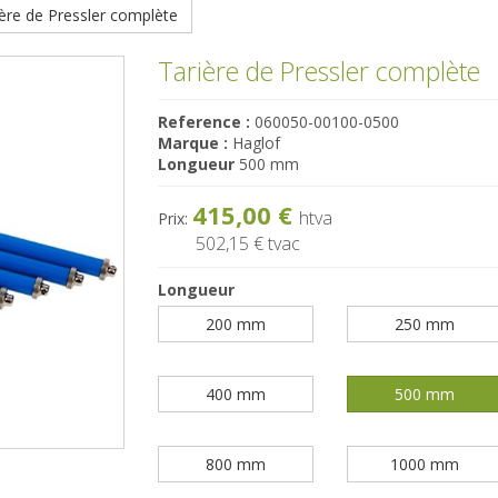
ère de Pressler complète
Tarière de Pressler complète
Reference :
060050-00100-0500
Marque :
Haglof
Longueur
500 mm
415,00 €
htva
Prix:
502,15 €
tvac
Longueur
200 mm
250 mm
400 mm
500 mm
800 mm
1000 mm