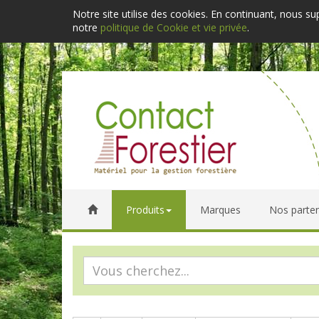
Notre site utilise des cookies. En continuant, nous s
notre
politique de Cookie et vie privée
.
Produits
Marques
Nos parten