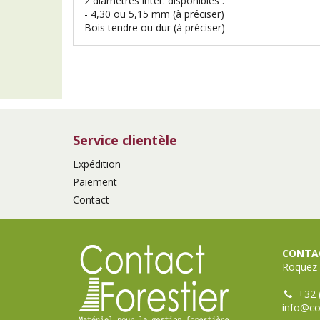
2 diamètres intér. disponibles :
- 4,30 ou 5,15 mm (à préciser)
Bois tendre ou dur (à préciser)
Service clientèle
Expédition
Paiement
Contact
CONTAC
Roquez 
+32 
info@co