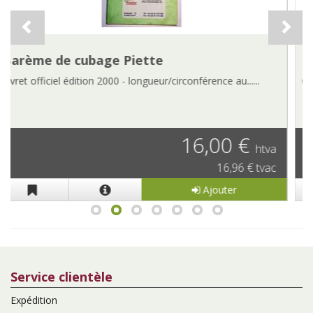
Dendromètre-relascope Talltax II
Comme son nom l'indique, ce dendrorelascope peut servir......
29,00 €
htva
35,09 € tvac
Ajouter
Service clientèle
Expédition