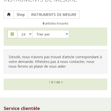
Clôtures
Répulsifs / Pièges
Protection de la tête / visage
Shop
INSTRUMENTS DE MESURE
Vêtements haut du corps
0
articles trouvés
Vêtements bas du corps
Chaussures
Gants
Désolé, nous n’avons pas trouvé d’article correspondant à
votre demande. N’hésitez pas à nous contacter, nous
nous ferons un plaisir de vous aider.
1
à
0
de
0
Service clientèle