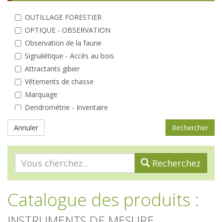
OUTILLAGE FORESTIER
OPTIQUE - OBSERVATION
Observation de la faune
Signalétique - Accès au bois
Attractants gibier
Vêtements de chasse
Marquage
Dendrométrie - Inventaire
Elagage - Taille
Annuler
Coin du bûcheron
Débardage
Entretien des peuplements
Recherchez
Analyse
A la plantation
Catalogue des produits
:
Protections individuelles
Tuteurs - Piquets
INSTRUMENTS DE MESURE