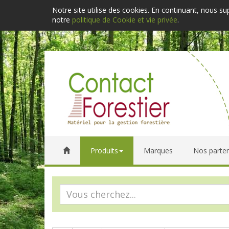
Notre site utilise des cookies. En continuant, nous s
notre
politique de Cookie et vie privée
.
Produits
Marques
Nos parten