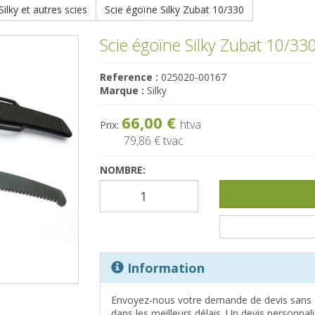
ilky et autres scies
Scie égoïne Silky Zubat 10/330
Scie égoïne Silky Zubat 10/33
Reference :
025020-00167
Marque :
Silky
66,00 €
htva
Prix:
79,86 €
tvac
NOMBRE:
Information
Envoyez-nous votre demande de devis sans 
dans les meilleurs délais. Un devis personna