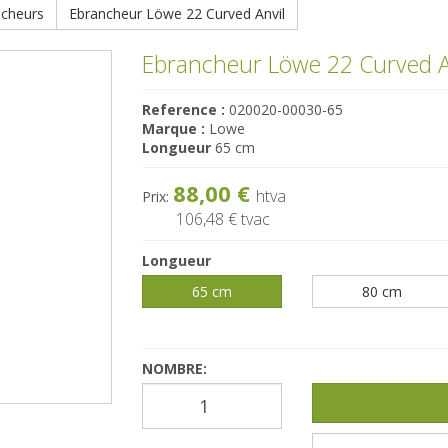
ncheurs
Ebrancheur Löwe 22 Curved Anvil
Ebrancheur Löwe 22 Curved A
Reference :
020020-00030-65
Marque :
Lowe
Longueur
65 cm
88,00 €
htva
Prix:
106,48 €
tvac
Longueur
65 cm
80 cm
NOMBRE: