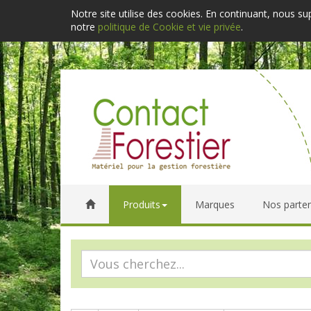
Notre site utilise des cookies. En continuant, nous s
notre
politique de Cookie et vie privée
.
Produits
Marques
Nos parten