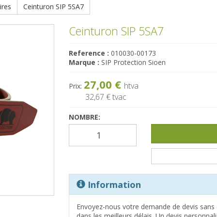
ires
Ceinturon SIP 5SA7
Ceinturon SIP 5SA7
Reference :
010030-00173
Marque :
SIP Protection Sioen
27,00 €
htva
Prix:
32,67 €
tvac
NOMBRE:
Information
Envoyez-nous votre demande de devis sans 
dans les meilleurs délais. Un devis personna