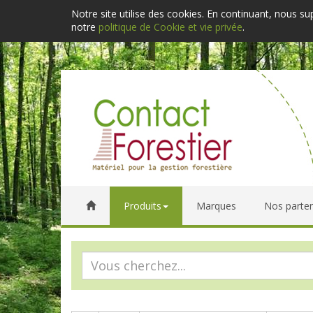
Notre site utilise des cookies. En continuant, nous s
notre
politique de Cookie et vie privée
.
Produits
Marques
Nos parten