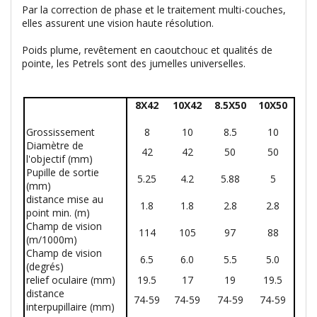
Par la correction de phase et le traitement multi-couches,
elles assurent une vision haute résolution.
Poids plume, revêtement en caoutchouc et qualités de
pointe, les Petrels sont des jumelles universelles.
8X42
10X42
8.5X50
10X50
Grossissement
8
10
8.5
10
Diamètre de
42
42
50
50
l'objectif (mm)
Pupille de sortie
5.25
4.2
5.88
5
(mm)
distance mise au
1.8
1.8
2.8
2.8
point min. (m)
Champ de vision
114
105
97
88
(m/1000m)
Champ de vision
6.5
6.0
5.5
5.0
(degrés)
relief oculaire (mm)
19.5
17
19
19.5
distance
74-59
74-59
74-59
74-59
interpupillaire (mm)