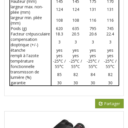
Hauteur (mm)
145
145
175
170
largeur max. non-
124
124
131
131
pliée (mm)
largeur min. pliée
108
108
116
116
(mm)
Poids (g)
620
635
795
745
Facteur crépusculaire
18.3
20.5
20.6
22.4
compensation
3
3
3
3
dioptrique (+/-)
étanche
yes
yes
yes
yes
rempli à l'azote
yes
yes
yes
yes
température
-25°C /
-25°C /
-25°C /
-25°C /
fonctionnelle
55°C
55°C
55°C
55°C
transmisson de
85
82
84
82
lumière (%)
garantie
30
30
30
30
Partager