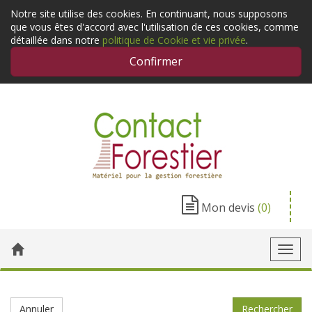
Notre site utilise des cookies. En continuant, nous supposons
que vous êtes d'accord avec l'utilisation de ces cookies, comme
détaillée dans notre
politique de Cookie et vie privée
.
Confirmer
Mon devis
(0)
Toggl
navig
Annuler