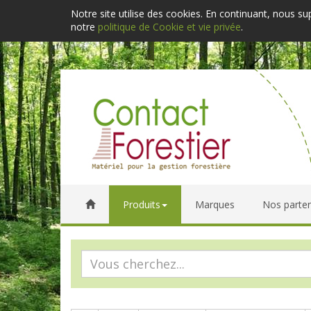
Notre site utilise des cookies. En continuant, nous s
notre
politique de Cookie et vie privée
.
Produits
Marques
Nos parten