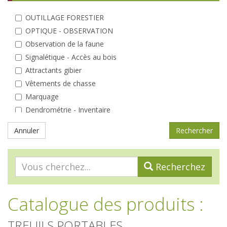
OUTILLAGE FORESTIER
OPTIQUE - OBSERVATION
Observation de la faune
Signalétique - Accès au bois
Attractants gibier
Vêtements de chasse
Marquage
Dendrométrie - Inventaire
Elagage - Taille
Annuler
Coin du bûcheron
Débardage
Entretien des peuplements
Recherchez
Analyse
A la plantation
Catalogue des produits
:
Protections individuelles
Tuteurs - Piquets
TREUILS PORTABLES