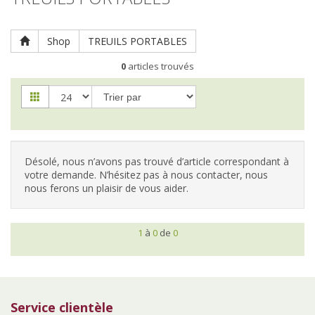
Clôtures
Répulsifs / Pièges
Protection de la tête / visage
Shop
TREUILS PORTABLES
Vêtements haut du corps
0
articles trouvés
Vêtements bas du corps
Chaussures
Gants
Désolé, nous n’avons pas trouvé d’article correspondant à
votre demande. N’hésitez pas à nous contacter, nous
nous ferons un plaisir de vous aider.
1
à
0
de
0
Service clientèle