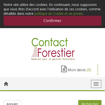
Notre site utilise des cookies. En continuant, nous supposons
que vous êtes d'accord avec l'utilisation de ces cookies, comme
détaillée dans notre
politique de Cookie et vie privée
.
Confirmer
Mon devis
(0)
Toggl
navig
Annuler