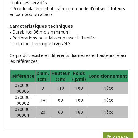
contre les cervidés
- Pour le placement, il est recommandé d'utiliser 2 tuteurs
en bambou ou acacia
Caractéristiques techniques
- Durabilité: 36 mois minimum
- Perforations pour laisser passer la lumière
- Isolation thermique hiver/été
Ce produit existe en différents diamètres et hauteurs. Voici
les références :
Diam.
Hauteur
Poids
Référence
Conditionnement
(cm)
(cm)
(g/ml)
090030-
9
110
160
Pièce
00006
090030-
14
60
160
Pièce
00002
090030-
20
60
180
Pièce
00004
Partager