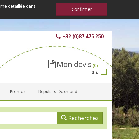
mme détaillée dans
Confirmer
+32 (0)87 475 250
Mon devis
(0)
0 €
Promos
Répulsifs Doxmand
Recherchez