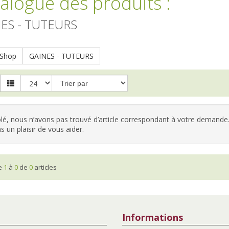
alogue des produits
:
ES - TUTEURS
Shop
GAINES - TUTEURS
é, nous n’avons pas trouvé d’article correspondant à votre demande.
s un plaisir de vous aider.
he
1
à
0
de
0
articles
Informations