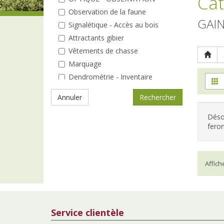
Cat
Observation de la faune
GAIN
Signalétique - Accès au bois
Attractants gibier
Vêtements de chasse
Marquage
Dendrométrie - Inventaire
Elagage - Taille
Annuler
Coin du bûcheron
Débardage
Désol
feron
Entretien des peuplements
Analyse
A la plantation
Affic
Protections individuelles
Tuteurs - Piquets
Clôtures
Répulsifs / Pièges
Service clientèle
Protection de la tête / visage