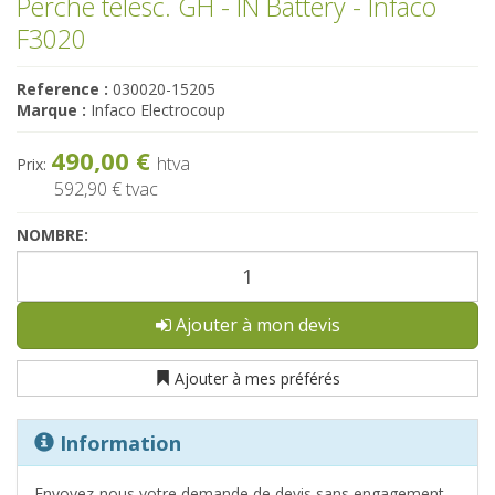
Perche télesc. GH - IN Battery - Infaco
F3020
Reference :
030020-15205
Marque :
Infaco Electrocoup
490,00 €
htva
Prix:
592,90 €
tvac
NOMBRE:
Ajouter à mon devis
Ajouter à mes préférés
Information
Envoyez-nous votre demande de devis sans engagement