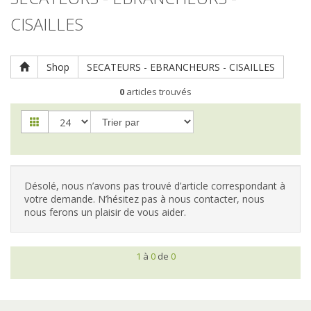
Clôtures
CISAILLES
Répulsifs / Pièges
Protection de la tête / visage
Vêtements haut du corps
Shop
SECATEURS - EBRANCHEURS - CISAILLES
Vêtements bas du corps
Chaussures
0
articles trouvés
Gants
Désolé, nous n’avons pas trouvé d’article correspondant à
votre demande. N’hésitez pas à nous contacter, nous
nous ferons un plaisir de vous aider.
1
à
0
de
0