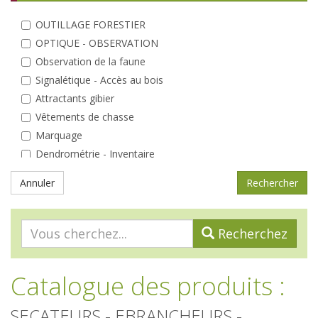
OUTILLAGE FORESTIER
OPTIQUE - OBSERVATION
Observation de la faune
Signalétique - Accès au bois
Attractants gibier
Vêtements de chasse
Marquage
Dendrométrie - Inventaire
Elagage - Taille
Annuler
Coin du bûcheron
Débardage
Entretien des peuplements
Recherchez
Analyse
A la plantation
Catalogue des produits
:
Protections individuelles
Tuteurs - Piquets
SECATEURS - EBRANCHEURS -