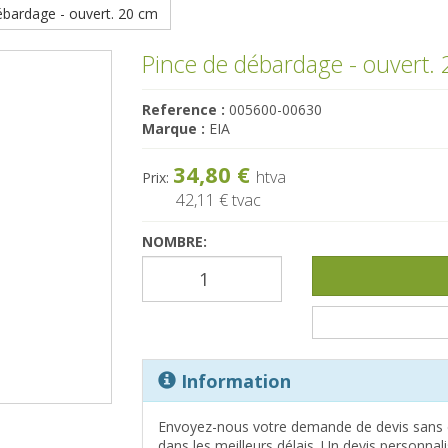
ébardage - ouvert. 20 cm
Pince de débardage - ouvert.
Reference :
005600-00630
Marque :
EIA
34,80 €
htva
Prix:
42,11 €
tvac
NOMBRE:
Information
Envoyez-nous votre demande de devis sans 
dans les meilleurs délais. Un devis personna