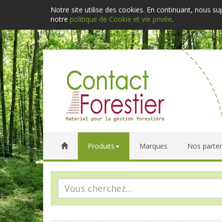
Notre site utilise des cookies. En continuant, nous s
notre
politique de Cookie et vie privée
.
Produits
Marques
Nos parten