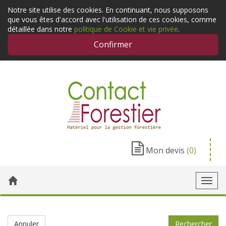
Notre site utilise des cookies. En continuant, nous supposons
que vous êtes d'accord avec l'utilisation de ces cookies, comme
détaillée dans notre
politique de Cookie et vie privée
.
Confirmer
Mon devis
(0)
Toggl
navig
Annuler