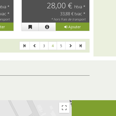
28,00 €
htva *
htva *
tvac *
33,88 € tvac *
ransport
* hors frais de transport
ter
Ajouter
3
4
5