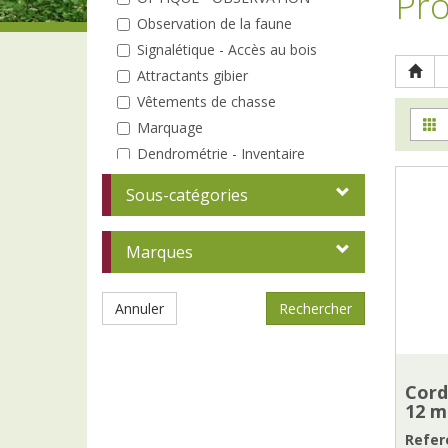
Pro
Observation de la faune
Signalétique - Accès au bois
Attractants gibier
Vêtements de chasse
Marquage
Dendrométrie - Inventaire
Elagage - Taille
Sous-catégories
Coin du bûcheron
Débardage
Marques
Entretien des peuplements
Analyse
Annuler
A la plantation
Protections individuelles
Tuteurs - Piquets
Clôtures
Cord
12 
Répulsifs / Pièges
Protection de la tête / visage
Refere