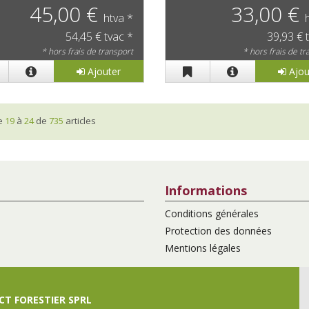
45,00 €
33,00 €
htva *
54,45 € tvac *
39,93 € 
* hors frais de transport
* hors frais de t
Ajouter
Ajou
he
19
à
24
de
735
articles
Informations
Conditions générales
Protection des données
Mentions légales
T FORESTIER SPRL