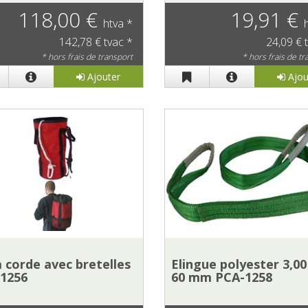
118,00 €
19,91 €
htva *
142,78 € tvac *
24,09 € 
* hors frais de transport
* hors frais de t
Ajouter
Ajou
à corde avec bretelles
Elingue polyester 3,00
1256
60 mm PCA-1258