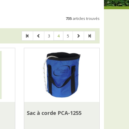
735
articles trouvés
3
4
5
Sac à corde PCA-1255