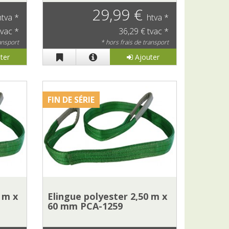
29,99 €
htva *
htva *
tvac *
36,29 € tvac *
ransport
* hors frais de transport
ter
Ajouter
FIN DE SÉRIE
 m x
Elingue polyester 2,50 m x
60 mm PCA-1259