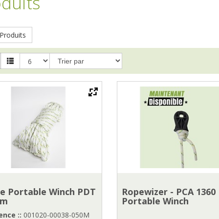
duits
Produits
e Portable Winch PDT
Ropewizer - PCA 1360
mm
Portable Winch
nce ::
001020-00038-050M