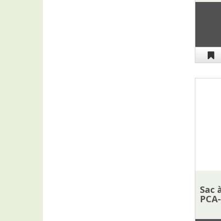
Vêtements haut du corps
Vêtements bas du corps
Chaussures
Gants
Sac 
PCA-