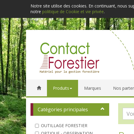
Notre site utilise des cookies. En continuant, nous s
notre
politique de Cookie et vie privée
.
Produits
Marques
Nos parten
Catégories principales
OUTILLAGE FORESTIER
OPTIQUE - OBSERVATION