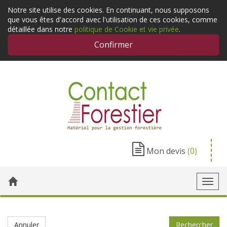
Notre site utilise des cookies. En continuant, nous supposons
que vous êtes d'accord avec l'utilisation de ces cookies, comme
détaillée dans notre
politique de Cookie et vie privée
.
Confirmer
Mon devis
(0)
Toggl
navig
Annuler