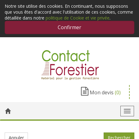
Notre site utilise des cookies. En continuant, nous supposons
que vous êtes d'accord avec l'utilisation de ces cookies, comme
détaillée dans notre
politique de Cookie et vie privée
.
Confirmer
Mon devis
(0)
Toggl
navig
Annuler