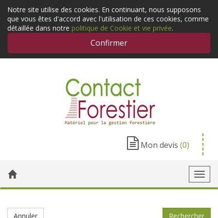
Notre site utilise des cookies. En continuant, nous supposons
que vous êtes d'accord avec l'utilisation de ces cookies, comme
détaillée dans notre
politique de Cookie et vie privée
.
Confirmer
Mon devis
(0)
Toggl
navig
Annuler