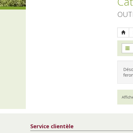
Cat
OUT
Désol
feron
Affic
Service clientèle