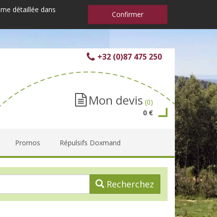
mme détaillée dans
Confirmer
+32 (0)87 475 250
Mon devis
(0)
0 €
Promos
Répulsifs Doxmand
Recherchez