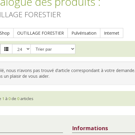
alogue des produits
:
ILLAGE FORESTIER
Shop
OUTILLAGE FORESTIER
Pulvérisation
Internet
é, nous n’avons pas trouvé d’article correspondant à votre demande.
s un plaisir de vous aider.
he
1
à
0
de
0
articles
Informations