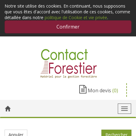
Notre site utilise des cookies. En continuant, nous supposons
que vous êtes d'accord avec l'utilisation de ces cookies, comme
détaillée dans notre
politique de Cookie et vie privée
.
Confirmer
Mon devis
(0)
Toggl
navig
Annuler