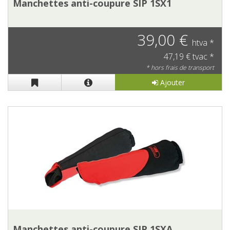
Manchettes anti-coupure SIP 1SX1
39,00 €
htva *
47,19 € tvac *
* hors frais de transport
Ajouter
Manchettes anti-coupure SIP 1SXA