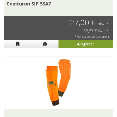
Ceinturon SIP 5SA7
27,00 €
htva *
32,67 € tvac *
* hors frais de transport
Ajouter