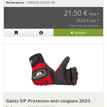
Reference ::
050020-00223-09
21,50 €
htva *
26,02 € tvac *
* hors frais de transport
Ajouter
Gants SIP Protecion anti-coupure 2XD3