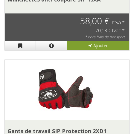
58,00 €
htva *
70,18 € tvac *
* hors frais de transport
Ajouter
Gants de travail SIP Protection 2XD1