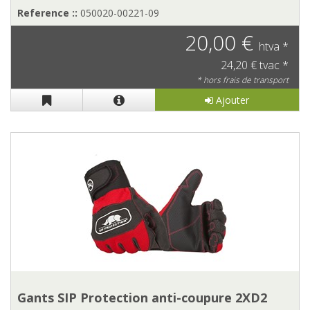
Reference ::
050020-00221-09
20,00 €
htva *
24,20 € tvac *
* hors frais de transport
Ajouter
Gants SIP Protection anti-coupure 2XD2