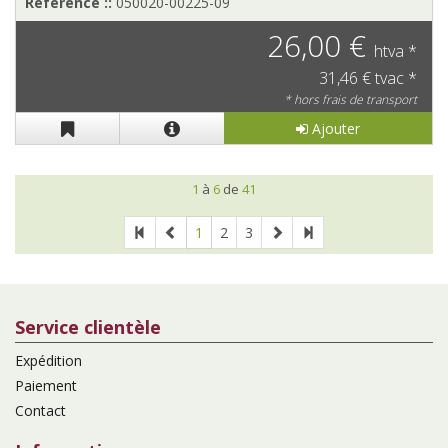
Reference ::
050020-00225-09
26,00 €
htva *
31,46 € tvac *
* hors frais de transport
Ajouter
1
à
6
de
41
1
2
3
Service clientèle
Expédition
Paiement
Contact