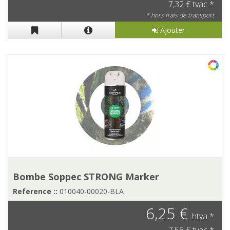
7,32 € tvac *
* hors frais de transport
Ajouter
Bombe Soppec STRONG Marker
Reference ::
010040-00020-BLA
6,25 €
htva *