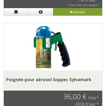
7,56 € tvac *
* hors frais de transport
Ajouter
Poignée pour aérosol Soppec Sylvamark
36,00 €
htva *
43,56 € tvac *