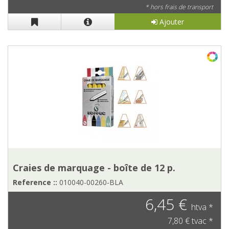
* hors frais de transport
Ajouter
Craies de marquage - boîte de 12 p.
Reference ::
010040-00260-BLA
6,45 €
htva *
7,80 € tvac *