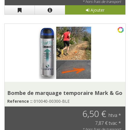
* hors frais de transport
Ajouter
Bombe de marquage temporaire Mark & Go
Reference ::
010040-00300-BLE
6,50 €
htva *
7,87 € tvac *
* hors frais de transport