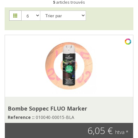
5
articles trouvés
Bombe Soppec FLUO Marker
Reference ::
010040-00015-BLA
6,05 €
htva *