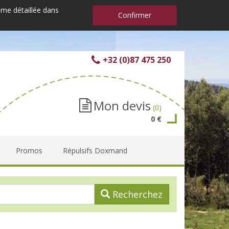
mme détaillée dans
Confirmer
+32 (0)87 475 250
Mon devis
(0)
0 €
Promos
Répulsifs Doxmand
Recherchez