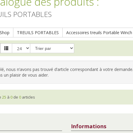
alogue des produits
:
ILS PORTABLES
Shop
TREUILS PORTABLES
Accessoires treuils Portable Winch
é, nous n’avons pas trouvé d’article correspondant à votre demande.
s un plaisir de vous aider.
he
25
à
0
de
0
articles
Informations