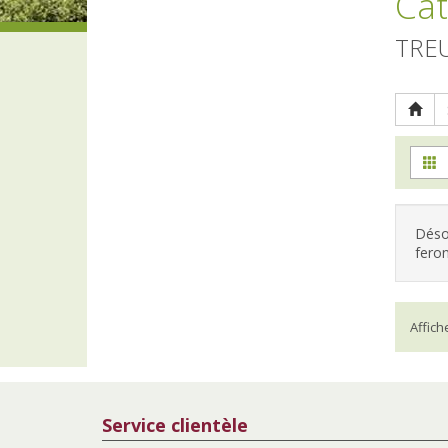
Cat
TREU
Désol
feron
Affic
Service clientèle