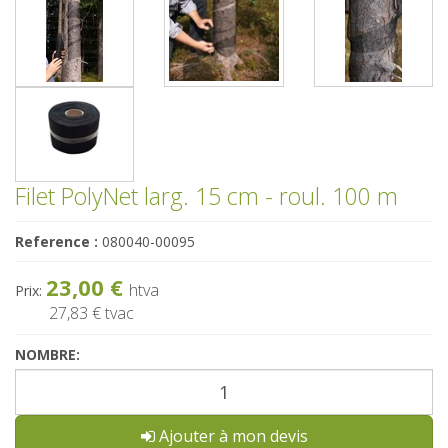
Filet PolyNet larg. 15 cm - roul. 100 m
Reference :
080040-00095
23,00 €
htva
Prix:
27,83 €
tvac
NOMBRE:
Ajouter à mon devis