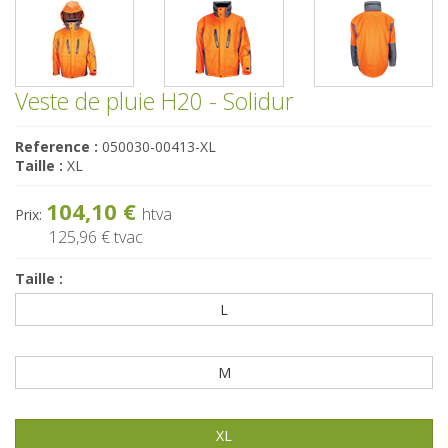
Veste de pluie H20 - Solidur
Reference :
050030-00413-XL
Taille :
XL
104,10 €
htva
Prix:
125,96 €
tvac
Taille :
L
M
XL