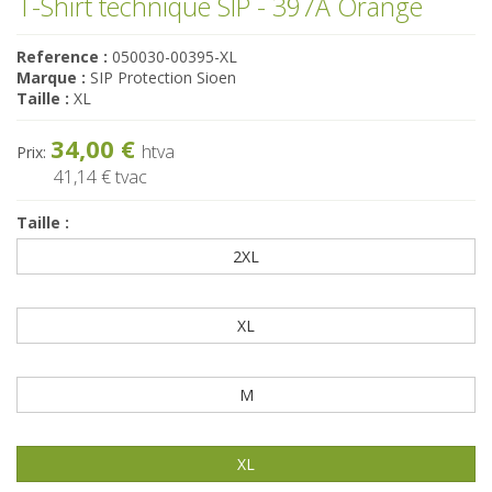
T-Shirt technique SIP - 397A Orange
Reference :
050030-00395-XL
Marque :
SIP Protection Sioen
Taille :
XL
34,00 €
htva
Prix:
41,14 €
tvac
Taille :
2XL
XL
M
XL