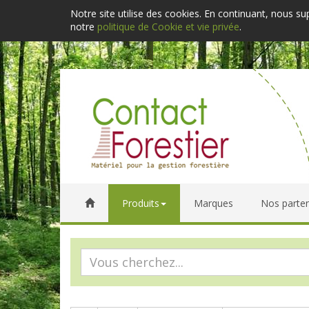
Notre site utilise des cookies. En continuant, nous s
notre
politique de Cookie et vie privée
.
Produits
Marques
Nos parten