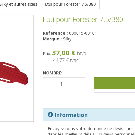
ilky et autres scies
Etui pour Forester 7.5/380
Etui pour Forester 7.5/380
Reference :
030015-00101
Marque :
Silky
37,00 €
htva
Prix:
44,77 €
tvac
NOMBRE:
Information
Envoyez-nous votre demande de devis sans 
dans les meilleurs délais. Un devis personna