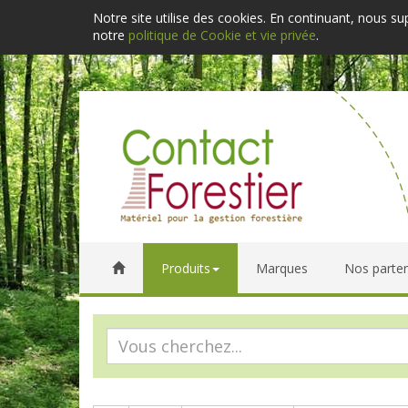
Notre site utilise des cookies. En continuant, nous s
notre
politique de Cookie et vie privée
.
Produits
Marques
Nos parten