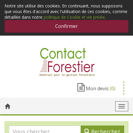
Notre site utilise des cookies. En continuant, nous supposons
que vous êtes d'accord avec l'utilisation de ces cookies, comme
détaillée dans notre
politique de Cookie et vie privée
.
Confirmer
Mon devis
(0)
Toggl
navig
Recherchez