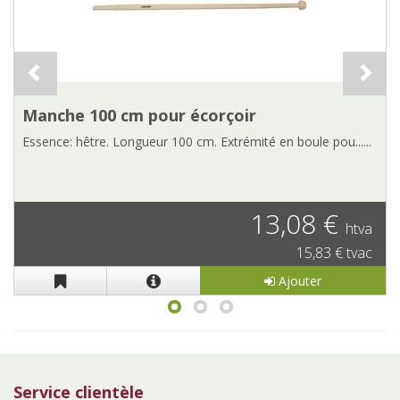
r écorçoir
Plane à écorcer
100 cm. Extrémité en boule pou......
Longueur totale : 43 cm Tranch
13,08 €
htva
15,83 € tvac
Ajouter
Service clientèle