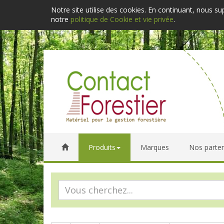
Notre site utilise des cookies. En continuant, nous s
notre
politique de Cookie et vie privée
.
Produits
Marques
Nos parten