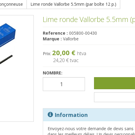
ronçonneuse
Lime ronde Vallorbe 5.5mm (par boîte 12 p.)
Lime ronde Vallorbe 5.5mm (pa
Reference :
005800-00430
Marque :
Vallorbe
20,00 €
htva
Prix:
24,20 €
tvac
NOMBRE:
Information
Envoyez-nous votre demande de devis sans 
dans les meilleurs délais. Un devis personna