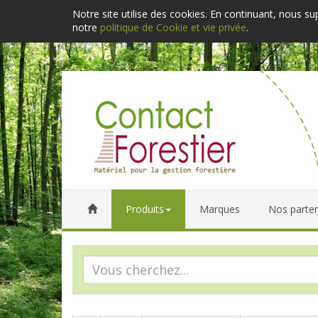
Notre site utilise des cookies. En continuant, nous s
notre
politique de Cookie et vie privée
.
Produits
Marques
Nos parten