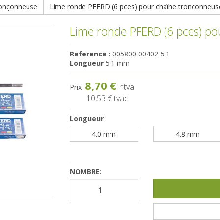
ronçonneuse
Lime ronde PFERD (6 pces) pour chaîne tronconneus
Lime ronde PFERD (6 pces) po
Reference :
005800-00402-5.1
Longueur
5.1 mm
8,70 €
htva
Prix:
10,53 €
tvac
Longueur
4.0 mm
4.8 mm
NOMBRE: