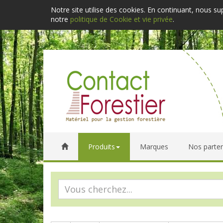
Notre site utilise des cookies. En continuant, nous s
notre
politique de Cookie et vie privée
.
Produits
Marques
Nos parten