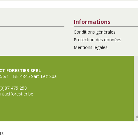
Informations
Conditions générales
Protection des données
Mentions légales
T FORESTIER SPRL
56/1 - BE-4845 Sart-Lez-Spa
(0)87 475 250
ntactforestier.be
ts.