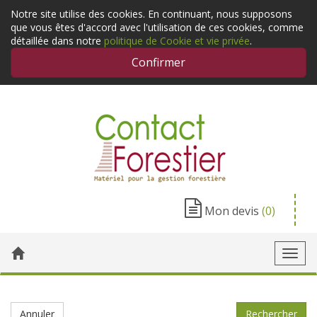
Notre site utilise des cookies. En continuant, nous supposons
que vous êtes d'accord avec l'utilisation de ces cookies, comme
détaillée dans notre
politique de Cookie et vie privée
.
Confirmer
Mon devis
(0)
Toggl
navig
Annuler