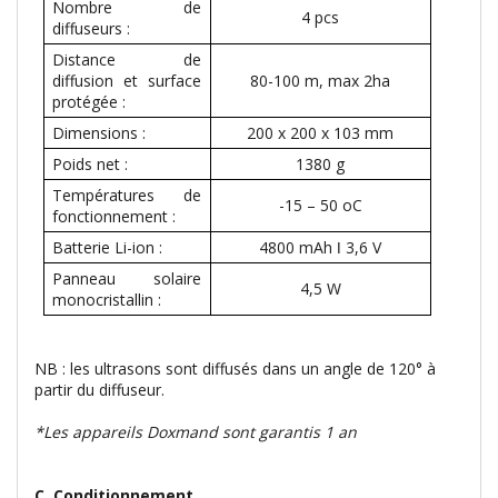
Nombre de
4 pcs
diffuseurs :
Distance de
diffusion et surface
80-100 m, max 2ha
protégée :
Dimensions :
200 x 200 x 103 mm
Poids net :
1380 g
Températures de
-15 – 50 oC
fonctionnement :
Batterie Li-ion :
4800 mAh ǀ 3,6 V
Panneau solaire
4,5 W
monocristallin :
NB : les ultrasons sont diffusés dans un angle de 120° à
partir du diffuseur.
*Les appareils Doxmand sont garantis 1 an
C. Conditionnement